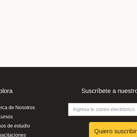
plora
Suscríbete a nuestro
rca de Nosotros
ursos
os de estudio
Quiero suscribi
acitaciones