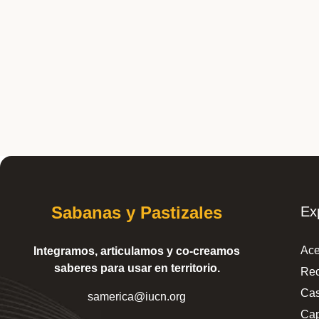
Sabanas y Pastizales
Ex
Ace
Integramos, articulamos y co-creamos
saberes para usar en territorio.
Rec
Cas
samerica@iucn.org
Cap