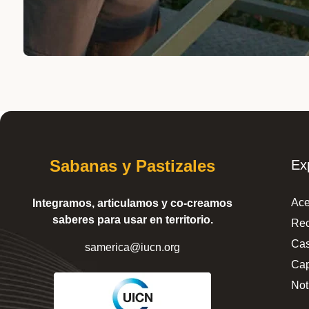
Sabanas y Pastizales
Ex
Ace
Integramos, articulamos y co-creamos
saberes para usar en territorio.
Rec
Cas
samerica@iucn.org
Cap
Not